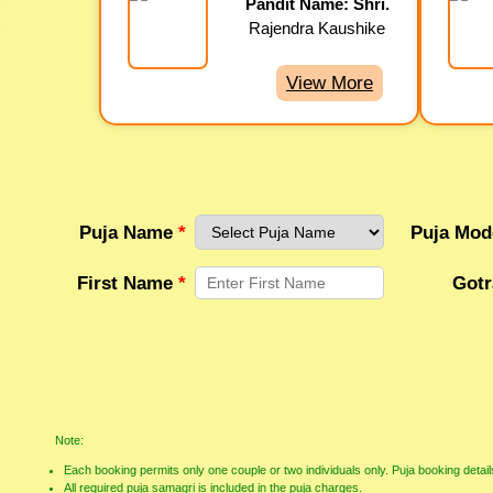
Pandit Name: Shri.
Rajendra Kaushike
View More
Puja Name
*
Puja Mo
First Name
*
Got
Note:
Each booking permits only one couple or two individuals only. Puja booking detail
All required puja samagri is included in the puja charges.