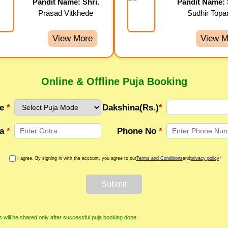
Pandit Name: Shri.
Pandit Name: 
Prasad Vitkhede
Sudhir Topa
View More
View M
Online & Offline Puja Booking
de
*
Dakshina(Rs.)
*
ra
*
Phone No
*
I agree. By signing in with the account, you agree to our
Terms and Conditions
and
privacy policy
*
Submit
s will be shared only after successful puja booking done.