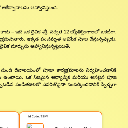
ఆశీర్వాదాలను ఆహ్వానిస్తుంది.
ాదు – ఇది ఒక దైవిక శక్తి. పర్వత 12 జ్యోతిర్లింగాలలో ఒకటిగా,
క్షమవుతారు. ఇక్కడ పంచమృత అభిషేక పూజ చేస్తున్నప్పుడు,
ైవిక మార్పును ఆహ్వానిస్తున్నట్లయితే.
నుండి దేవాలయంలో పూజా కార్యక్రమాలను నిర్వహించడానికి
ర్డులు ఉంటాయి. ఒక నిజమైన ఆధ్యాత్మిక మరియు అసలైన పూజ
వబడిన పండితజిలలో ఎవరితోనైనా సంపర్కించడానికి స్వేచ్ఛగా
Id Code:
TSIW