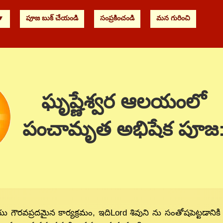
 ▼
పూజ బుక్ చేయండి
సంప్రకించండి
మన గురించి
ఘృష్ణేశ్వర ఆలయంలో
పంచామృత అభిషేక పూజ
ౌరవప్రదమైన కార్యక్రమం, ఇదిLord శివుని ను సంతోషపెట్టడానికి 