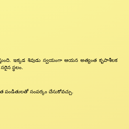
పెంచిస్తుంది. ఇక్కడ శివుడు స్వయంగా ఆయన అత్యంత కృపాశీలక
రైన స్థలం.
గీకృత పండితులతో సంపర్కం చేసుకోవచ్చు.