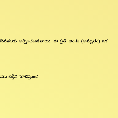
లో దేవతలకు అర్పించబడతాయి. ఈ ప్రతి అంశం (అమృతం) ఒక
 భక్తిని సూచిస్తుంది