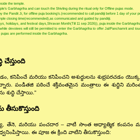
inside the temple.
’s Garbhagriha and can touch the Shivling during the ritual only for Offline pujas mode.
he Pandit Ji, for offline puja booking’s.(recommended to call panditji before 1 day of your 
temple closing time(recommended),as communicated and guided by panditji.
s, holidays, and festival days,Shravan Month(Till 11 sep 2026)), puja inside the Garbhagriha
le devotees will still be permitted to enter the Garbhagriha to offer Jal/Panchamrit and touch
l pujas are performed inside the Garbhagriha.
 చేస్తుంది
నిపించే మరియు కనిపించని అశుద్ధులను శుభ్రపరచడం యొక్క సంకే
నారు. పండితజి పఠించే శక్తివంతమైన మంత్రాలు ఈ శుద్ధిని మరింత
 శుద్ధి చేస్తాయి."
తీసుకొస్తుంది
యి, తేనె, మరియు పంచదార – వాటి సొంత ఆధ్యాత్మిక కంపనం మరియ
ధ్వనింపిస్తాయి. ఈ పూజ ఈ క్రింది వాటిని తీసుకొస్తుంది: