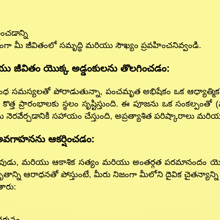
ంచడాన్ని
గా మీ జీవితంలో సమృద్ధి మరియు సౌఖ్యం ప్రవహించనివ్వండి.
ు జీవితం యొక్క అడ్డంకులను తొలగించడం:
 సమస్యలతో పోరాడుతున్నా, పంచమృత అభిషేకం ఒక ఆధ్యాత్మిక పునఃప్
కొత్త ప్రారంభాలకు స్థలం సృష్టిస్తుంది. ఈ పూజను ఒక సంకల్పంతో (వ్య
కలను నెరవేర్చడానికి సహాయం చేస్తుంది, అప్రత్యాశిత పరిష్కారాలు మర
క అవగాహనను ఆకర్షించడం:
ే దేవుడు, మరియు ఆకాశిక సత్యం మరియు అంతర్గత పరమానందం 
్ని ఆరాధనతో పోస్తుంటే, మీరు నిజంగా మీలోని దైవిక చైతన్యాన్ని ఉ
తారు:
ర్శనం