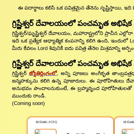
ఈ పదార్థాలు కలిసి ఒక పవిత్రమైన తేనెను సృష్టిస్తాయి, ఇ
గ్రిష్ణేశ్వర్ దేవాలయంలో పంచమృత అభిష
గ్రిష్ణేశ్వర్/ఘృష్ణేశ్వర్ దేవాలయం, మహారాష్ట్రలోని ప్రాచీన 
ఇది ఒక ప్రత్యేక ఆధ్యాత్మిక కంపనాన్ని కలిగి ఉంది, ఇం
మీరు కేవలం Lord శివునికి ఐదు పవిత్ర తేనెల మిశ్రమాన్ని అర్ప
గ్రిష్ణేశ్వర్ దేవాలయంలో పంచమృత అభిషే
గ్రిష్ణేశ్వర్
జ్యోతిర్లింగంలో
, అన్ని పూజలు అంగీకృత తాంబ్రపత్
జన్మహక్కును కలిగి ఉన్న పూజారులు. ఈ పూరోహితులు దేవా
అనుభవం పొందాలనుకుంటే, ఈ బ్రహ్మవృంద పూరోహితులతో మాత్ర
ముందుకు రాండి.
(Coming soon)
Id Code:
ACKQ
Id Code