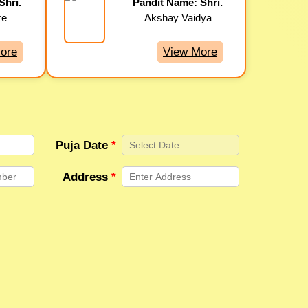
Shri.
Pandit Name: Shri.
re
Akshay Vaidya
ore
View More
Puja Date
*
Address
*