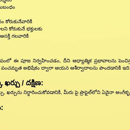
అనుబంధం
 కోరుకునేవారికి
లని కోరుకునే భక్తులకు
సక్తి గలవారికి
 గుహల సమీపంలో ఈ పూజ నిర్వహించడం, దీని ఆధ్యాత్మిక ప్రభావాలను 
ంచమృత అభిషేకం ద్వారా ఆయన ఆశీర్వాదాలను పొందడానికి ఇది స
ఖర్చు / దక్షిణ:
 ఖర్చును నిర్ధారించుకోవడానికి, మీరు పై ప్రొఫైల్‌లోని ఏవైనా అం
: