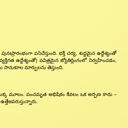
రారంభంగా పనిచేస్తుంది. భక్తి చర్య, శుద్ధమైన ఉద్దేశ్యంతో
క్తిగత ఉద్దేశ్యంతో) పవిత్రమైన జ్యోతిర్లింగంలో నిర్వహించడం,
ియు సానుకూల మార్పులను తెస్తుంది.
యొక్క మూలం. పంచమృత అభిషేకం కేవలం ఒక అర్పణ కాదు –
త్తేజపరుస్తున్నారు.